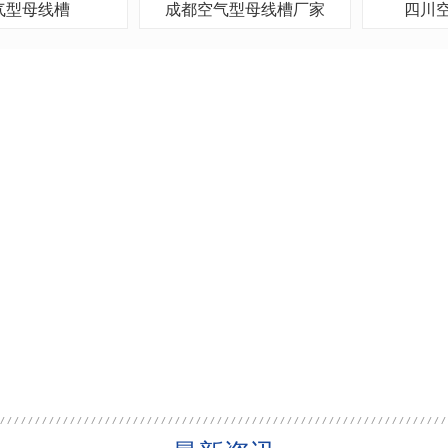
气型母线槽
成都空气型母线槽厂家
四川