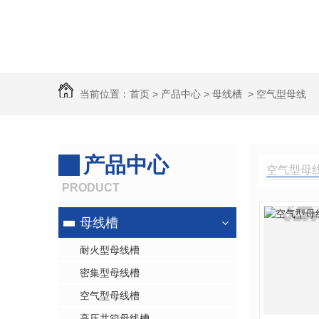
当前位置：
首页
>
产品中心
>
母线槽
>
空气型母线
槽
产品中心
空气型母线
PRODUCT
母线槽
耐火型母线槽
密集型母线槽
空气型母线槽
高压共箱母线槽