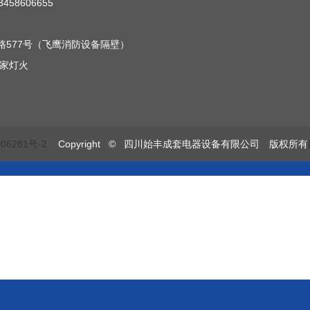
458606655
路577号（飞鹰消防设备隔壁）
06281号-2
Copyright © 四川始丰成套电器设备有限公司 版权所有