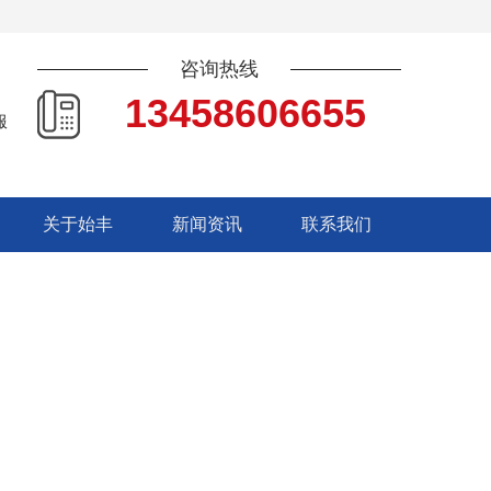
咨询热线
13458606655
服
关于始丰
新闻资讯
联系我们