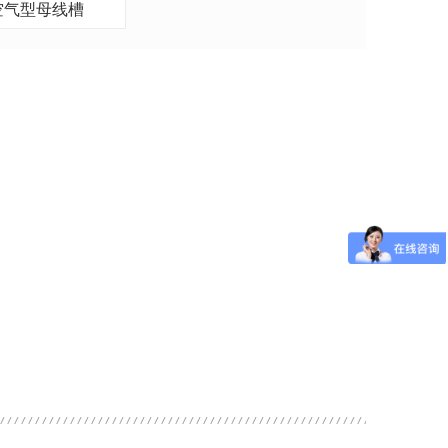
空气型母线槽