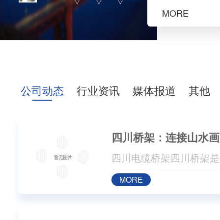
槽，空气型
MORE
槽，耐火型
抗震支架及
青白江区大
577号，具
制造、施工
公司动态
行业资讯
媒体报道
其他
并特别注重产
前、售后服
性…...
四川桥架：连接山水画
MORE