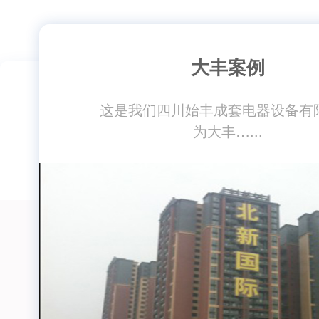
大丰案例
一汽大众
德阳凯旋*
这是我们四川始丰成套电器设备有
为大丰…...
备有限公司
合作客户：一汽大众合作产品：桥架满意
这张图片展现的是我们四
度：非…...
商家为…...